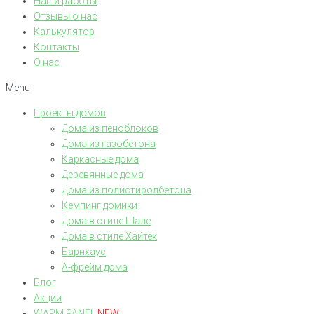
Наши работы
Отзывы о нас
Калькулятор
Контакты
О нас
Menu
Проекты домов
Дома из пеноблоков
Дома из газобетона
Каркасные дома
Деревянные дома
Дома из полистиролбетона
Кемпинг домики
Дома в стиле Шале
Дома в стиле Хайтек
Барнхаус
А-фрейм дома
Блог
Акции
WARM PANEL
NEW