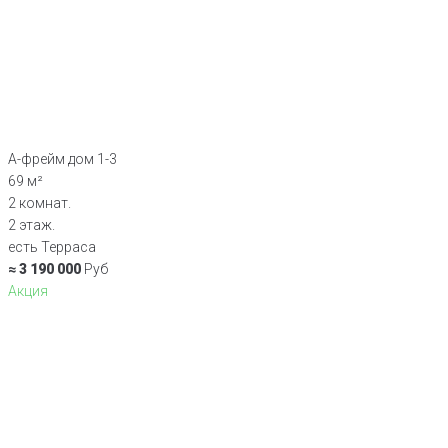
А-фрейм дом 1-3
69 м²
2 комнат.
2 этаж.
есть Терраса
≈ 3 190 000
Руб
Акция