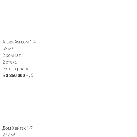
А-фрейм дом 1-4
52 м²
2 комнат.
2 этаж.
есть Терраса
≈ 3 850 000
Руб
Дом Хайтек 1-7
272 м²