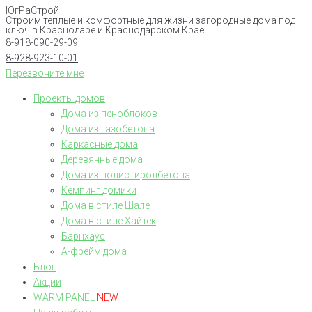
ЮгРаСтрой
Перейти
Строим теплые и комфортные для жизни загородные дома под
к
ключ в Краснодаре и Краснодарском Крае
8-918-090-29-09
контенту
8-928-923-10-01
Перезвоните мне
Проекты домов
Дома из пеноблоков
Дома из газобетона
Каркасные дома
Деревянные дома
Дома из полистиролбетона
Кемпинг домики
Дома в стиле Шале
Дома в стиле Хайтек
Барнхаус
А-фрейм дома
Блог
Акции
WARM PANEL
NEW