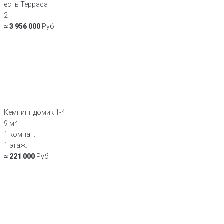
есть Терраса
2
≈ 3 956 000
Руб
Кемпинг домик 1-4
9 м²
1 комнат.
1 этаж.
≈ 221 000
Руб