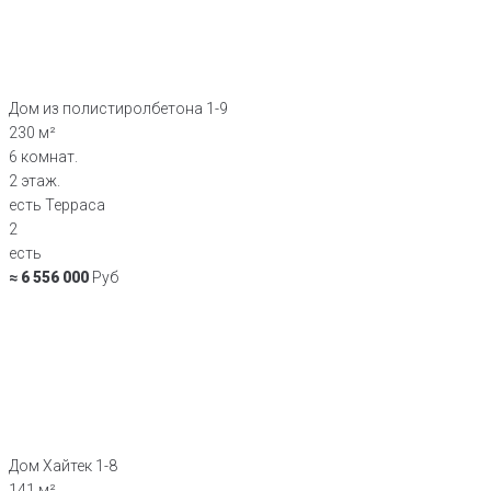
Дом из полистиролбетона 1-9
230 м²
6 комнат.
2 этаж.
есть Терраса
2
есть
≈ 6 556 000
Руб
Дом Хайтек 1-8
141 м²