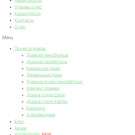
Наши работы
Отзывы о нас
Калькулятор
Контакты
О нас
Menu
Проекты домов
Дома из пеноблоков
Дома из газобетона
Каркасные дома
Деревянные дома
Дома из полистиролбетона
Кемпинг домики
Дома в стиле Шале
Дома в стиле Хайтек
Барнхаус
А-фрейм дома
Блог
Акции
WARM PANEL
NEW