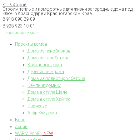
ЮгРаСтрой
Перейти
Строим теплые и комфортные для жизни загородные дома под
к
ключ в Краснодаре и Краснодарском Крае
8-918-090-29-09
контенту
8-928-923-10-01
Перезвоните мне
Проекты домов
Дома из пеноблоков
Дома из газобетона
Каркасные дома
Деревянные дома
Дома из полистиролбетона
Кемпинг домики
Дома в стиле Шале
Дома в стиле Хайтек
Барнхаус
А-фрейм дома
Блог
Акции
WARM PANEL
NEW