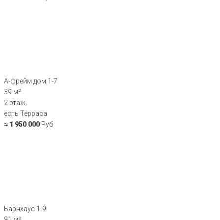
А-фрейм дом 1-7
39 м²
2 этаж.
есть Терраса
≈ 1 950 000
Руб
Барнхаус 1-9
81 м²