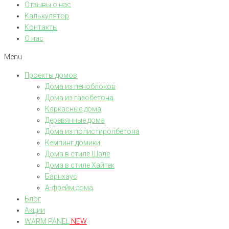
Отзывы о нас
Калькулятор
Контакты
О нас
Menu
Проекты домов
Дома из пеноблоков
Дома из газобетона
Каркасные дома
Деревянные дома
Дома из полистиролбетона
Кемпинг домики
Дома в стиле Шале
Дома в стиле Хайтек
Барнхаус
А-фрейм дома
Блог
Акции
WARM PANEL
NEW