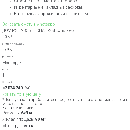
Cтроительно — монтажные работы.
Инвентарные и накладные расходы.
Вагончик для проживания строителей.
Заказать смету в whatsapp
ДОМ ИЗ ГАЗОБЕТОНА 1-2 «Под ключ»
90 м²
жилая площадь
6х9 м
размеры
Мансарда
есть
1
Этажей
≈2 034 240
Руб
Узнать точную цену
*Цена указана приблизительная, точная цена станет известной п
множества факторов
Характеристики:
Размеры:
6х9 м
Жилая площадь:
90 м²
Мансарда:
есть