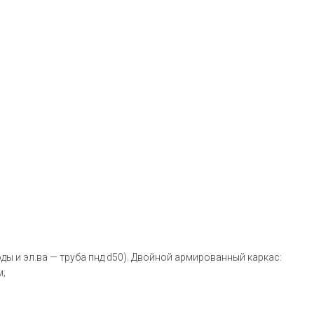
ды и эл.ва — труба пнд d50). Двойной армированный каркас:
м;