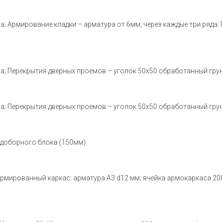
на; Армирование кладки – арматура от 6мм, через каждые три ряда
она; Перекрытия дверных проемов – уголок 50х50 обработанный гру
она; Перекрытия дверных проемов – уголок 50х50 обработанный гру
 доборного блока (150мм)
мированный каркас: арматура A3 d12 мм; ячейка армокаркаса 200