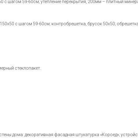
0 с шагом 59-60см; утепление перекрытия, 200мм – плитный минер
50х50 с шагом 59-60см; контробрешетка, брусок 50х50; обрешетка
мерный стеклопакет.
стены дома: декоративная фасадная штукатурка «Короед»; устройс