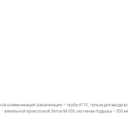
й коммуникаций (канализация — труба d110 , гильза для ввода во
 – вязальной проволокой; бетон М-300; песчаная подушка – 300 м