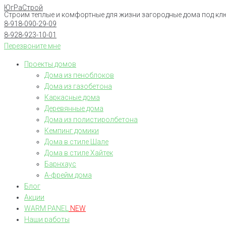
ЮгРаСтрой
Перейти
Строим теплые и комфортные для жизни загородные дома под кл
к
8-918-090-29-09
контенту
8-928-923-10-01
Перезвоните мне
Проекты домов
Дома из пеноблоков
Дома из газобетона
Каркасные дома
Деревянные дома
Дома из полистиролбетона
Кемпинг домики
Дома в стиле Шале
Дома в стиле Хайтек
Барнхаус
А-фрейм дома
Блог
Акции
WARM PANEL
NEW
Наши работы