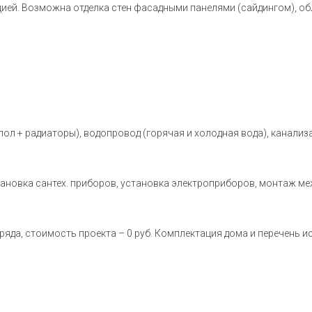
ей. Возможна отделка стен фасадными панелями (сайдингом), обл
 пол + радиаторы), водопровод (горячая и холодная вода), канализ
становка сантех. приборов, установка электроприборов, монтаж м
ряда, стоимость проекта – 0 руб. Комплектация дома и перечень 