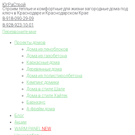
ЮгРаСтрой
Перейти
Строим теплые и комфортные для жизни загородные дома под
к
ключ в Краснодаре и Краснодарском Крае
8-918-090-29-09
контенту
8-928-923-10-01
Перезвоните мне
Проекты домов
Дома из пеноблоков
Дома из газобетона
Каркасные дома
Деревянные дома
Дома из полистиролбетона
Кемпинг домики
Дома в стиле Шале
Дома в стиле Хайтек
Барнхаус
А-фрейм дома
Блог
Акции
WARM PANEL
NEW