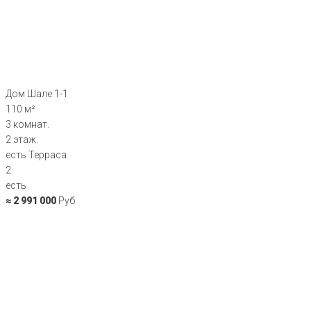
Дом Шале 1-1
110 м²
3 комнат.
2 этаж.
есть Терраса
2
есть
≈ 2 991 000
Руб