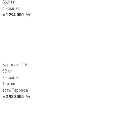
86,6 м²
4 комнат.
≈ 1 294 000
Руб
Барнхаус 1-5
68 м²
3 комнат.
1 этаж.
есть Терраса
≈ 2 980 000
Руб