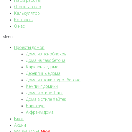
Наши работы
Отзывы о нас
Калькулятор
Контакты
О нас
Menu
Проекты домов
Дома из пеноблоков
Дома из газобетона
Каркасные дома
Деревянные дома
Дома из полистиролбетона
Кемпинг домики
Дома в стиле Шале
Дома в стиле Хайтек
Барнхаус
А-фрейм дома
Блог
Акции
WARM PANEL
NEW