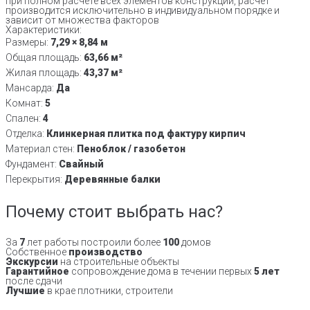
при полном расчете всех элементов конструкции, расчет
производится исключительно в индивидуальном порядке и
зависит от множества факторов
Характеристики:
Размеры:
7,29 × 8,84 м
Общая площадь:
63,66 м²
Жилая площадь:
43,37 м²
Мансарда:
Да
Комнат:
5
Спален:
4
Отделка:
Клинкерная плитка под фактуру кирпич
Материал стен:
Пеноблок / газобетон
Фундамент:
Свайный
Перекрытия:
Деревянные балки
Почему стоит выбрать нас?
За
7
лет работы построили более
100
домов
Собственное
производство
Экскурсии
на строительные объекты
Гарантийное
сопровождение дома в течении первых
5 лет
после сдачи
Лучшие
в крае плотники, строители