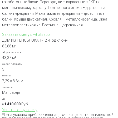
газобетонные блоки. Перегородки – каркасные с ГКЛ по
металлическому каркасу. Пол первого этажа – деревянные
балки перекрытия. Межэтажные перекрытия – деревянные
балки. Крыша двускатная. Кровля – металлочерепица. Окна —
металлопластиковые. Лестница – деревянная.
Заказать смету в whatsapp
ДОМ ИЗ ПЕНОБЛОКА 1-12 «Под ключ»
63,66 м²
общая площадь
43,37 м²
жилая площадь
5
комнат
7,29 × 8,84 м
размеры
Мансарда
Да
≈1 410 000
Руб
Узнать точную цену
*Цена указана приблизительная, точная цена станет известной