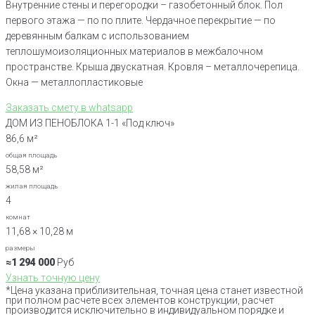
Внутренние стены и перегородки – газобетонный блок. Пол
первого этажа — по по плите. Чердачное перекрытие — по
деревянным балкам с использованием
теплошумоизоляционных материалов в межбалочном
пространстве. Крыша двускатная. Кровля – металлочерепица.
Окна — металлопластиковые
Заказать смету в whatsapp
ДОМ ИЗ ПЕНОБЛОКА 1-1 «Под ключ»
86,6 м²
общая площадь
58,58 м²
жилая площадь
4
комнат
11,68 × 10,28 м
размеры
≈1 294 000
Руб
Узнать точную цену
*Цена указана приблизительная, точная цена станет известной
при полном расчете всех элементов конструкции, расчет
производится исключительно в индивидуальном порядке и