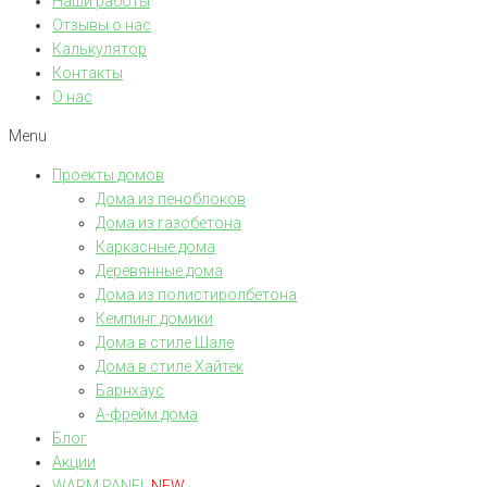
Наши работы
Отзывы о нас
Калькулятор
Контакты
О нас
Menu
Проекты домов
Дома из пеноблоков
Дома из газобетона
Каркасные дома
Деревянные дома
Дома из полистиролбетона
Кемпинг домики
Дома в стиле Шале
Дома в стиле Хайтек
Барнхаус
А-фрейм дома
Блог
Акции
WARM PANEL
NEW