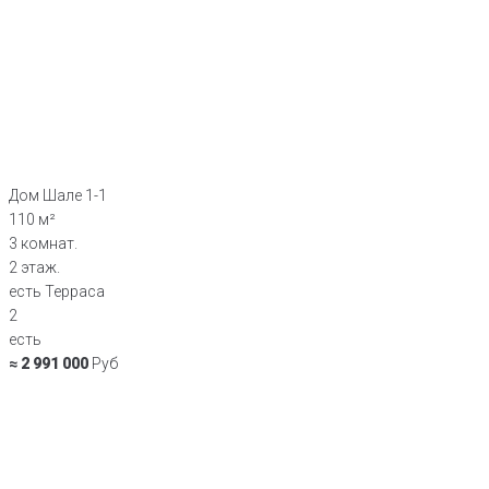
Дом Шале 1-1
110 м²
3 комнат.
2 этаж.
есть Терраса
2
есть
≈ 2 991 000
Руб