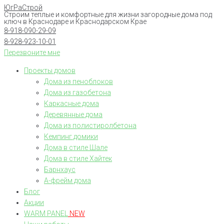
ЮгРаСтрой
Перейти
Строим теплые и комфортные для жизни загородные дома под
к
ключ в Краснодаре и Краснодарском Крае
8-918-090-29-09
контенту
8-928-923-10-01
Перезвоните мне
Проекты домов
Дома из пеноблоков
Дома из газобетона
Каркасные дома
Деревянные дома
Дома из полистиролбетона
Кемпинг домики
Дома в стиле Шале
Дома в стиле Хайтек
Барнхаус
А-фрейм дома
Блог
Акции
WARM PANEL
NEW