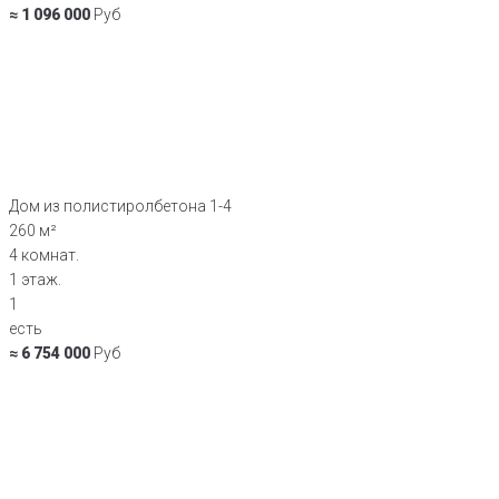
≈ 1 096 000
Руб
Дом из полистиролбетона 1-4
260 м²
4 комнат.
1 этаж.
1
есть
≈ 6 754 000
Руб