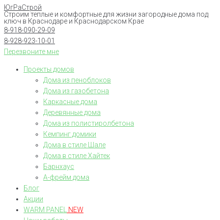
ЮгРаСтрой
Перейти
Строим теплые и комфортные для жизни загородные дома под
к
ключ в Краснодаре и Краснодарском Крае
8-918-090-29-09
контенту
8-928-923-10-01
Перезвоните мне
Проекты домов
Дома из пеноблоков
Дома из газобетона
Каркасные дома
Деревянные дома
Дома из полистиролбетона
Кемпинг домики
Дома в стиле Шале
Дома в стиле Хайтек
Барнхаус
А-фрейм дома
Блог
Акции
WARM PANEL
NEW