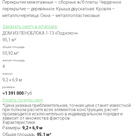
Перекрытие межэтажные — сборные ж/б плиты. Чердачное
перекрытие — деревянное. Крыша двускатная. Кровля –
металлочерепица. Окна — металлопластиковые.
Заказать смету в whatsapp
ДОМ ИЗ ПЕНОБЛОКА 1-13 «Под ключ»
95,1 м²
общая площадь
50,92 м²
жилая площадь
4
комнат
9,2 × 6,9 м
размеры
≈1 391 000
Руб
Узнать точную цену
*Цена указана приблизительная, точная цена станет известной
при полном расчете всех элементов конструкции, расчет
производится исключительно в индивидуальном порядке и
зависит от множества факторов
Характеристики:
Размеры:
9,2 × 6,9 м
Общая площадь:
95,1 м²