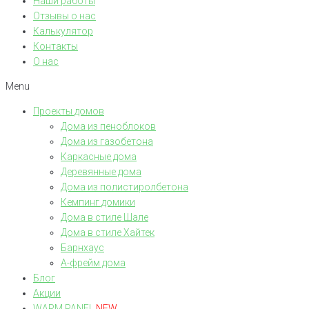
Наши работы
Отзывы о нас
Калькулятор
Контакты
О нас
Menu
Проекты домов
Дома из пеноблоков
Дома из газобетона
Каркасные дома
Деревянные дома
Дома из полистиролбетона
Кемпинг домики
Дома в стиле Шале
Дома в стиле Хайтек
Барнхаус
А-фрейм дома
Блог
Акции
WARM PANEL
NEW