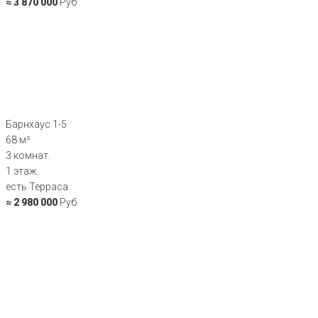
≈ 3 870 000
Руб
Барнхаус 1-5
68 м²
3 комнат.
1 этаж.
есть Терраса
≈ 2 980 000
Руб