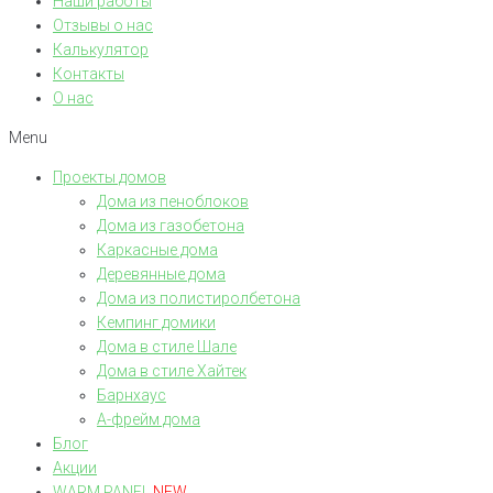
Наши работы
Отзывы о нас
Калькулятор
Контакты
О нас
Menu
Проекты домов
Дома из пеноблоков
Дома из газобетона
Каркасные дома
Деревянные дома
Дома из полистиролбетона
Кемпинг домики
Дома в стиле Шале
Дома в стиле Хайтек
Барнхаус
А-фрейм дома
Блог
Акции
WARM PANEL
NEW