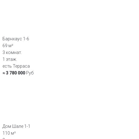
Барнхаус 1-6
69 м²
3 комнат.
1 этаж.
есть Терраса
≈ 3 780 000
Руб
Дом Шале 1-1
110 м²