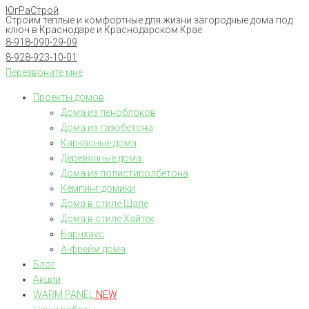
ЮгРаСтрой
Перейти
Строим теплые и комфортные для жизни загородные дома под
к
ключ в Краснодаре и Краснодарском Крае
8-918-090-29-09
контенту
8-928-923-10-01
Перезвоните мне
Проекты домов
Дома из пеноблоков
Дома из газобетона
Каркасные дома
Деревянные дома
Дома из полистиролбетона
Кемпинг домики
Дома в стиле Шале
Дома в стиле Хайтек
Барнхаус
А-фрейм дома
Блог
Акции
WARM PANEL
NEW