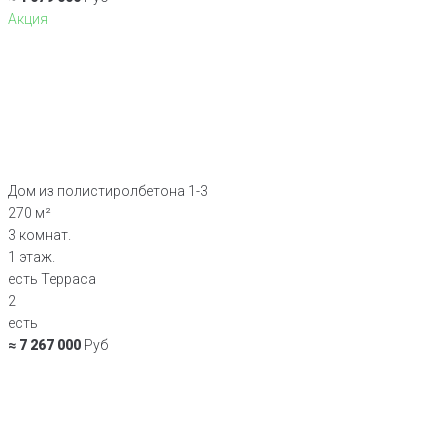
Акция
Дом из полистиролбетона 1-3
270 м²
3 комнат.
1 этаж.
есть Терраса
2
есть
≈ 7 267 000
Руб