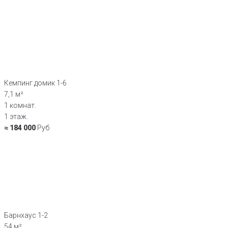
Кемпинг домик 1-6
7,1 м²
1 комнат.
1 этаж.
≈ 184 000
Руб
Барнхаус 1-2
54 м²